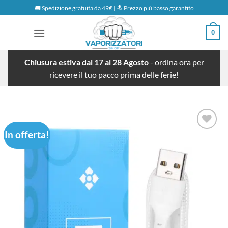
Salta
🚚 Spedizione gratuita da 49€ | 🔝 Prezzo più basso garantito
ai
contenuti
0
Chiusura estiva dal 17 al 28 Agosto
- ordina ora per
ricevere il tuo pacco prima delle ferie!
In offerta!
Aggiungi
alla lista
dei
desideri