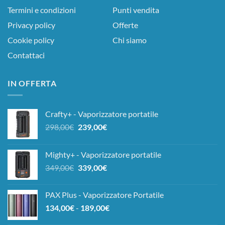
Termini e condizioni
Punti vendita
Privacy policy
Offerte
Cookie policy
Chi siamo
Contattaci
IN OFFERTA
Crafty+ - Vaporizzatore portatile
Il
Il
298,00
€
239,00
€
prezzo
prezzo
originale
attuale
Mighty+ - Vaporizzatore portatile
era:
è:
Il
Il
349,00
€
339,00
€
298,00€.
239,00€.
prezzo
prezzo
originale
attuale
PAX Plus - Vaporizzatore Portatile
era:
è:
Fascia
134,00
€
-
189,00
€
349,00€.
339,00€.
di