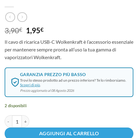
Il
Il
3,90
1,95
€
€
prezzo
prezzo
Il cavo di ricarica USB-C Wolkenkraft è l’accessorio essenziale
originale
attuale
per mantenere sempre pronta all’uso la tua gamma di
era:
è:
vaporizzatori Wolkenkraft.
3,90€.
1,95€.
GARANZIA PREZZO PIÙ BASSO
Trovi lo stesso prodotto ad un prezzo inferiore? Te lo rimborsiamo.
Scopri di più
.
Prezzo aggiornato al 08 Agosto 2026
2 disponibili
Wolkenkraft - Cavo di Ricarica USB-C quantità
AGGIUNGI AL CARRELLO