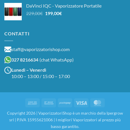
prezzo:
DaVinci IQC - Vaporizzatore Portatile
da
Il
Il
229,00
€
199,00
€
134,00€
prezzo
prezzo
a
originale
attuale
189,00€
era:
è:
CONTATTI
229,00€.
199,00€.
staff@vaporizzatorishop.com
327 8216634
(chat WhatsApp)
Lunedì – Venerdì
10:00 – 13:00 / 15:00 – 17:00
Cash
Bank
Postepay
Visa
MasterCard
On
Transfer
Copyright 2026 | VaporizzatoriShop è un marchio della Ipergrow
Delivery
srl | P.IVA 15955621006 | I migliori Vaporizzatori al prezzo più
basso garantito.