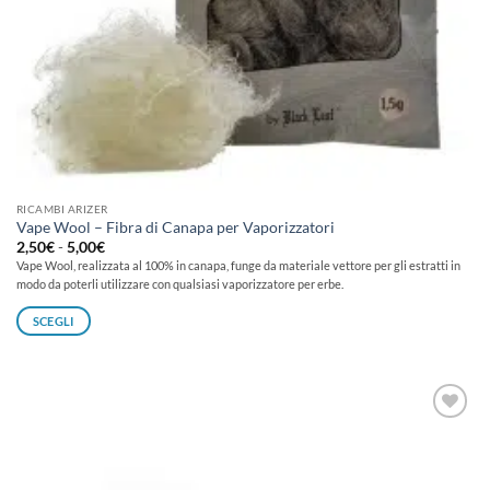
RICAMBI ARIZER
Vape Wool – Fibra di Canapa per Vaporizzatori
Fascia
2,50
€
-
5,00
€
di
Vape Wool, realizzata al 100% in canapa, funge da materiale vettore per gli estratti in
prezzo:
modo da poterli utilizzare con qualsiasi vaporizzatore per erbe.
da
2,50€
a
SCEGLI
5,00€
Questo
prodotto
ha
più
Aggiungi
varianti.
alla lista
Le
dei
desideri
opzioni