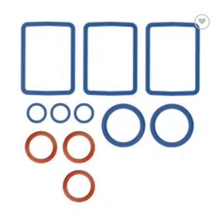
Aggiungi
alla lista
dei
desideri