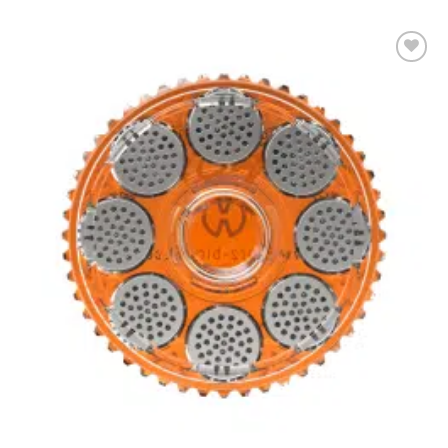
Aggiungi
alla lista
dei
desideri