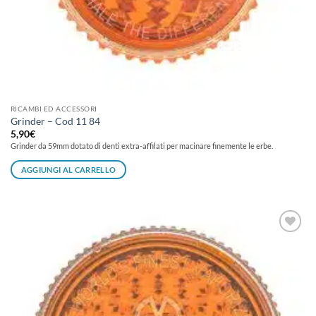
RICAMBI ED ACCESSORI
Grinder – Cod 11 84
5,90
€
Grinder da 59mm dotato di denti extra-affilati per macinare finemente le erbe.
AGGIUNGI AL CARRELLO
Aggiungi
alla lista
dei
desideri