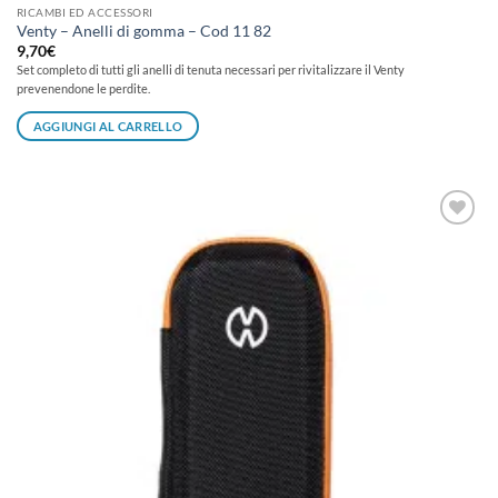
RICAMBI ED ACCESSORI
Venty – Anelli di gomma – Cod 11 82
9,70
€
Set completo di tutti gli anelli di tenuta necessari per rivitalizzare il Venty
prevenendone le perdite.
AGGIUNGI AL CARRELLO
Aggiungi
alla lista
dei
desideri