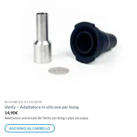
possono
essere
scelte
nella
pagina
del
prodotto
RICAMBI ED ACCESSORI
Venty – Adattatore in silicone per bong
14,90
€
Adattatore universale del Venty per bong o pipa ad acqua.
AGGIUNGI AL CARRELLO