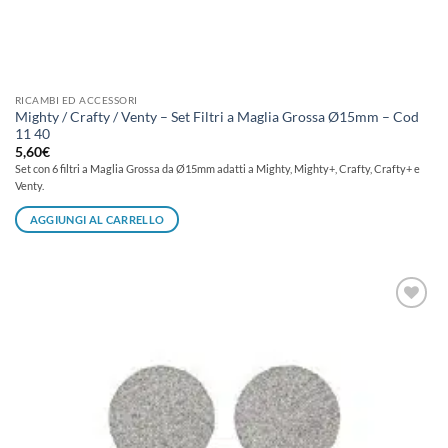
RICAMBI ED ACCESSORI
Mighty / Crafty / Venty – Set Filtri a Maglia Grossa Ø15mm – Cod
11 40
5,60
€
Set con 6 filtri a Maglia Grossa da Ø15mm adatti a Mighty, Mighty+, Crafty, Crafty+ e
Venty.
AGGIUNGI AL CARRELLO
Aggiungi
alla lista
dei
desideri