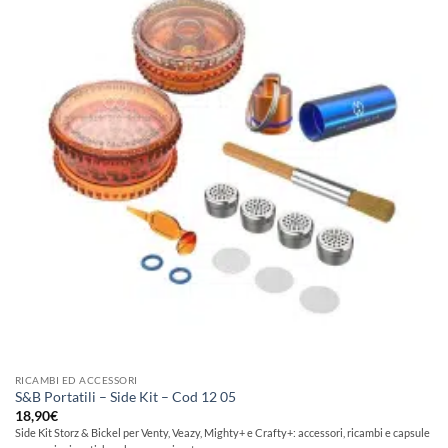
alla lista
dei
desideri
RICAMBI ED ACCESSORI
S&B Portatili – Side Kit – Cod 12 05
18,90
€
Side Kit Storz & Bickel per Venty, Veazy, Mighty+ e Crafty+: accessori, ricambi e capsule