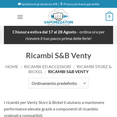
Salta
🚚 Spedizione gratuita da 49€ | 🔝 Prezzo più basso garantito
ai
contenuti
0
Chiusura estiva dal 17 al 28 Agosto
- ordina ora per
ricevere il tuo pacco prima delle ferie!
Ricambi S&B Venty
HOME
/
RICAMBI ED ACCESSORI
/
RICAMBI STORZ &
BICKEL
/
RICAMBI S&B VENTY
I ricambi per Venty Storz & Bickel ti aiutano a mantenere
performance elevate grazie a componenti di ricambio
originali e compatibili.