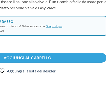
fissare il pallone alla valvola. È un ricambio facile da usare per la
Adatto per Solid Valve e Easy Valve.
Ù BASSO
 prezzo inferiore? Te lo rimborsiamo.
Scopri di più
.
2026
 02 07 quantità
AGGIUNGI AL CARRELLO
Aggiungi alla lista dei desideri