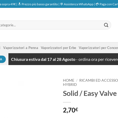
a sopra 49€ | 🔝 Prezzo più basso garantito | 💬 Assistenza WhatsApp | 💳 Paga con Car
i
Vaporizzatori a Penna
Vaporizzatori per Erbe
Vaporizzatori per Concen
Chiusura estiva dal 17 al 28 Agosto
- ordina ora per ricevere
TA
HOME
/
RICAMBI ED ACCESSO
HYBRID
Solid / Easy Valve
Aggiungi
alla lista
dei
desideri
2,70
€