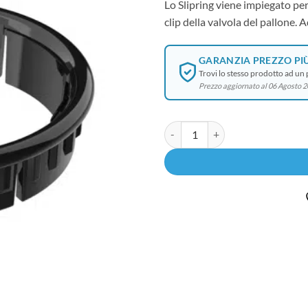
Lo Slipring viene impiegato per 
clip della valvola del pallone. 
GARANZIA PREZZO PI
Trovi lo stesso prodotto ad un
Prezzo aggiornato al 06 Agosto 
Solid / Easy Valve - Slipring - Cod