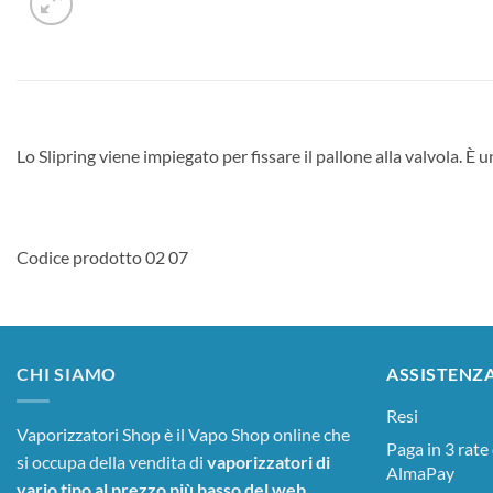
Lo Slipring viene impiegato per fissare il pallone alla valvola. È 
Codice prodotto 02 07
CHI SIAMO
ASSISTENZ
Resi
Vaporizzatori Shop è il Vapo Shop online che
Paga in 3 rate
si occupa della vendita di
vaporizzatori di
AlmaPay
vario tipo al prezzo più basso del web
.