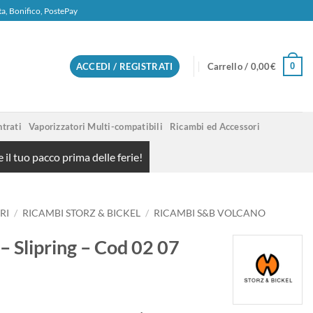
ta, Bonifico, PostePay
0
ACCEDI / REGISTRATI
Carrello /
0,00
€
trati
Vaporizzatori Multi-compatibili
Ricambi ed Accessori
 il tuo pacco prima delle ferie!
RI
/
RICAMBI STORZ & BICKEL
/
RICAMBI S&B VOLCANO
 – Slipring – Cod 02 07