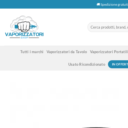
Salta
🚚 Spedizione gratuit
ai
contenuti
Cerca:
Tutti i marchi
Vaporizzatori da Tavolo
Vaporizzatori Portatil
Usato Ricondizionato
IN OFFER