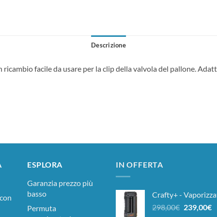
Descrizione
un ricambio facile da usare per la clip della valvola del pallone. Adat
A
ESPLORA
IN OFFERTA
Garanzia prezzo più
basso
Crafty+ - Vaporizza
 con
Il
Il
298,00
€
239,00
€
Permuta
prezzo
p