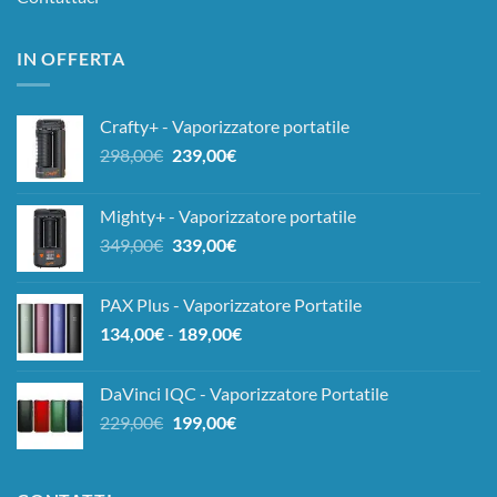
IN OFFERTA
Crafty+ - Vaporizzatore portatile
Il
Il
298,00
€
239,00
€
prezzo
prezzo
originale
attuale
Mighty+ - Vaporizzatore portatile
era:
è:
Il
Il
349,00
€
339,00
€
298,00€.
239,00€.
prezzo
prezzo
originale
attuale
PAX Plus - Vaporizzatore Portatile
era:
è:
Fascia
134,00
€
-
189,00
€
349,00€.
339,00€.
di
prezzo:
DaVinci IQC - Vaporizzatore Portatile
da
Il
Il
229,00
€
199,00
€
134,00€
prezzo
prezzo
a
originale
attuale
189,00€
era:
è: